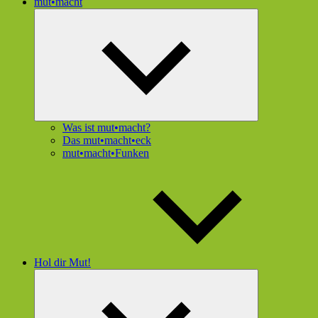
mut•macht
Untermenü
öffnen
Was ist mut•macht?
Das mut•macht•eck
mut•macht•Funken
Hol dir Mut!
Untermenü
öffnen