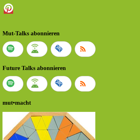
Mut-Talks abonnieren
Future Talks abonnieren
mut•macht