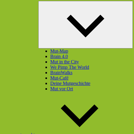
U
öf
Mut-Map
Brain 4.0
Mut in the City
We Pimp The World
BrainWalks
Mut-Café
Deine Mutgeschichte
Mut vor Ort