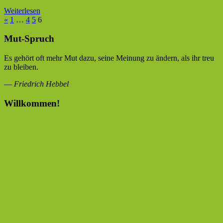
Weiterlesen
Seitennummerierung
Vorherige
«
1
…
4
5
6
Beiträge
der
Mut-Spruch
Beiträge
Es gehört oft mehr Mut dazu, seine Meinung zu ändern, als ihr treu
zu bleiben.
—
Friedrich Hebbel
Willkommen!