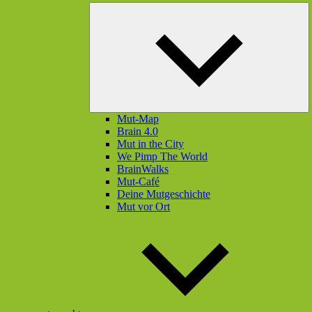
U
öf
Mut-Map
Brain 4.0
Mut in the City
We Pimp The World
BrainWalks
Mut-Café
Deine Mutgeschichte
Mut vor Ort