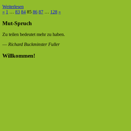
Weiterlesen
Seitennummerierung
Vorherige
Nächste
«
1
…
83
84
85
86
87
…
128
»
Beiträge
Beiträge
der
Mut-Spruch
Beiträge
Zu teilen bedeutet mehr zu haben.
—
Richard Buckminster Fuller
Willkommen!