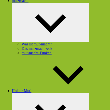
mut•macht
Untermenü
öffnen
Was ist mut•macht?
Das mut•macht•eck
mut•macht•Funken
Hol dir Mut!
Untermenü
öffnen